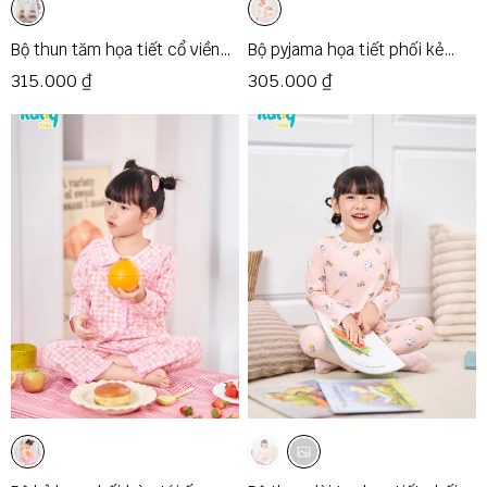
Bộ thun tăm họa tiết cổ viền
Bộ pyjama họa tiết phối kẻ
ren
màu
315.000 ₫
305.000 ₫