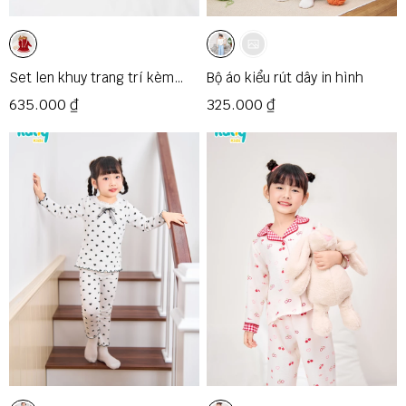
Set len khuy trang trí kèm
Bộ áo kiểu rút dây in hình
khăn
635.000 ₫
325.000 ₫