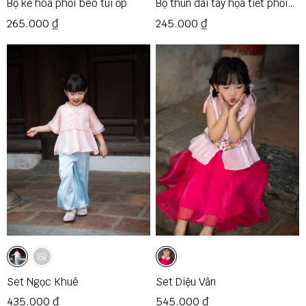
Bộ kẻ hoa phối bèo túi ốp
Bộ thun dài tay họa tiết phối
ren cổ
265.000 ₫
245.000 ₫
Set Ngọc Khuê
Set Diệu Vân
435.000 ₫
545.000 ₫