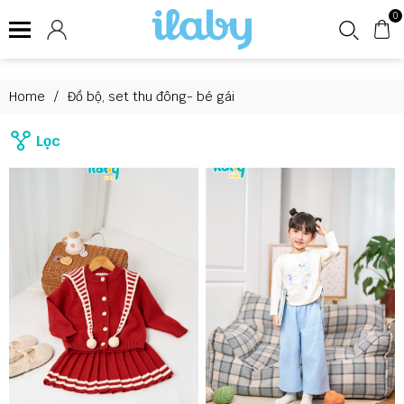
0
Home
/
Đồ bộ, set thu đông- bé gái
Lọc