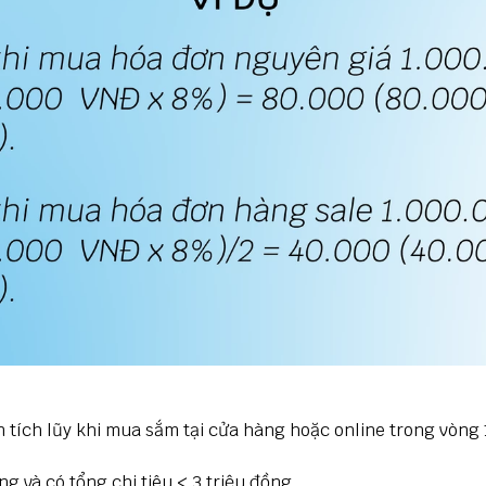
n tích lũy khi mua sắm tại cửa hàng hoặc online trong vòn
 và có tổng chi tiêu < 3 triệu đồng.