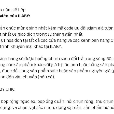
ủa năm kế tiếp.
viên của ILABY:
hắn chúc mừng sinh nhật kèm mã code ưu đãi giảm giá tươn
 nhất 01 giao dịch trong 12 tháng gần nhất.
 01 hóa đơn tại tất cả các cửa hàng và các kênh bán hàng O
rình khuyến mãi khác tại ILABY.
hách hàng sẽ được hưởng chính sách đổi trả trong vòng 30 
ng các sản phẩm khác với giá trị lớn hơn hoặc bằng sản ph
, được đổi sang sản phẩm sale hoặc sản phẩm nguyên giá (
quan đến vận chuyển (nếu có).
ABY CHIC
 bóp rộng ngực eo, bóp ống quần, nới chun rộng, thu chun
 dụng: va chạm vật sắc nhọn, động vật cắn, sản phẩm hư h