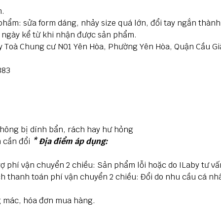
m.
ẩm: sửa form dáng, nhảy size quá lớn, đổi tay ngắn thành ta
7 ngày kể từ khi nhận được sản phẩm.
y Toà Chung cư N01 Yên Hòa, Phường Yên Hòa, Quận Cầu Giấy
8883
hông bị dính bẩn, rách hay hư hỏng
 cần đổi
* Địa điểm áp dụng:
rợ phí vận chuyển
2 chiều
: Sản phẩm lỗi hoặc do ILaby tư v
h thanh toán phí vận chuyển 2 chiều
: Đổi do nhu cầu cá nh
g mác, hóa đơn mua hàng.