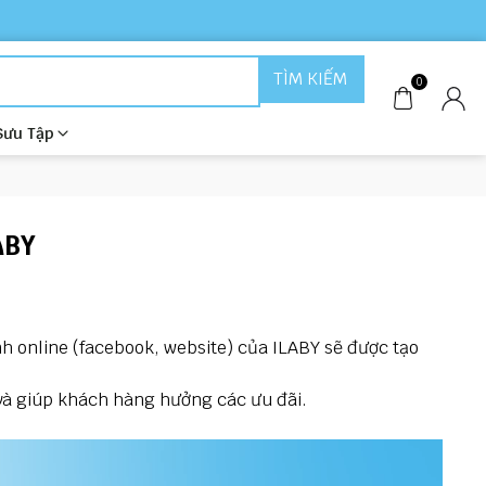
TÌM KIẾM
0
Sưu Tập
ABY
h online (facebook, website) của ILABY sẽ được tạo
 và giúp khách hàng hưởng các ưu đãi.