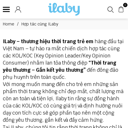
0
Home
/
Hợp tác cùng ILaby
ILaby
– thương hiệu thời trang trẻ em
hàng đầu tại
Việt Nam –
tự hào ra mắt chiến dịch hợp tác cùng
các KOL/KOC (Key Opinion Leader/Key
Opinion
Consumer) nhằm lan tỏa thông điệp
“Thời trang
yêu thương – Gắn kết yêu thương”
đến đông đảo
phụ huynh trên toàn quốc.
Với mong muốn mang đến cho trẻ em những sản
phẩm thời trang không chỉ đẹp mắt, chất lượng mà
còn an toàn và tiện lợi, Ilaby tin rằng sự đồng hành
của các KOL/KOC có cùng giá trị và định hướng nuôi
dạy con tích cực sẽ góp phần tạo nên một cộng
đồng yêu thương, gắn kết và đầy cảm hứng.
Tại ILaby, chúng tôi tin rằng thời trang không chỉ là