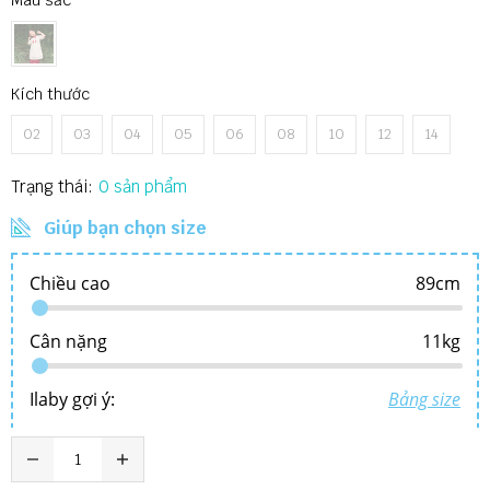
Màu sắc
Kích thước
02
03
04
05
06
08
10
12
14
Trạng thái:
0
Giúp bạn chọn size