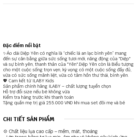
Đặc điểm nổi bật
✨Áo dài Diệp Yên có nghĩa là “chiếc lá an lạc bình yên” mang
đến sự cân bằng giữa sức sống tươi mới, năng động của "Diệp"
và sự bình yên, thanh thản của "Yên".Diệp Yên còn là Biểu tượng
cho một cuộc sống trọn vẹn, kỳ vọng có một cuộc sống đầy đủ,
vừa có sức sống mãnh liệt, vừa có tâm hồn thư thái, bình yên.
💖 Cam kết từ ILABY Kids
Sản phẩm chính hãng ILABY – chất lượng tuyển chọn
Hỗ trợ đổi size nếu bé không vừa
Kiểm tra hàng trước khi thanh toán
Tặng quần mẹ trị giá 255.000 VND khi mua set đôi mẹ và bé
CHI TIẾT SẢN PHẨM
💠 Chất liệu lụa cao cấp – mềm, mát, thoáng