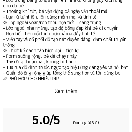
- Lớp trong bằng tơ lụa mịn, êm nhẹ và không gây kích ứng
cho da bé
- Thoáng khí tốt, bé vận động cả ngày vẫn thoải mái
- Lụa rũ tự nhiên, lên dáng mềm mại và tinh tế
💠 Lớp ngoài voan/ren thêu họa tiết – sang trọng
- Lớp ngoài nhẹ nhàng, tạo độ bồng đẹp khi bé di chuyển
- Họa tiết thêu nổi hình bướm/hoa đầy tinh tế
- Viền tay và cổ phối đỏ tạo nét duyên dáng, đậm chất truyền
thống
💠 Thiết kế cách tân hiện đại – tiện lợi
- Form suông rộng, bé dễ chạy nhảy
- Tay rộng thoải mái, không bí bách
- Tua rua đỏ đính trước ngực tạo hiệu ứng đáng yêu và nổi bật
- Quần đỏ ống rộng giúp tổng thể sang hơn và tôn dáng bé
🎉 PHÙ HỢP CHO NHIỀU DỊP
- Tết – Du xuân – Chúc Tết
- Chụp hình concept truyền thống
Xem thêm
- Sự kiện trường – lễ hội – biểu diễn
- Tiệc gia đình – ngày kỷ niệm
📏 SIZE
👉 Xem bảng size trong ảnh mô tả hoặc ib shop để được tư
5.0/5
vấn theo chiều cao – cân nặng của bé
Đánh giá(5.0)