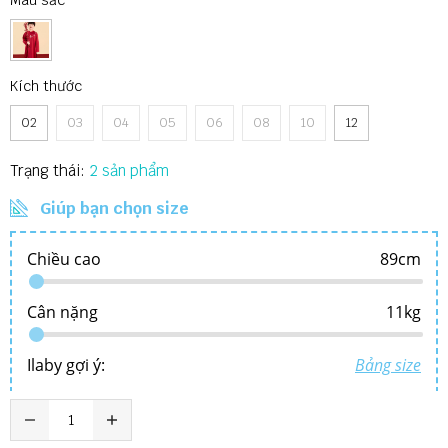
Màu sắc
Kích thước
02
03
04
05
06
08
10
12
Trạng thái:
2
Giúp bạn chọn size