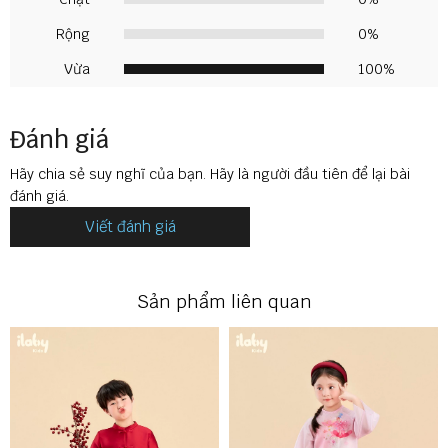
📌
Size:
Vui lòng xem bảng size ở ảnh mô tả hoặc inbox shop
để được tư vấn theo cân nặng & chiều cao của bé
Rộng
0%
Vừa
100%
Đánh giá
Hãy chia sẻ suy nghĩ của bạn. Hãy là người đầu tiên để lại bài
đánh giá.
Viết đánh giá
Sản phẩm liên quan