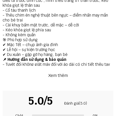
diễu tà trước đính cúc , hình thêu trang trí thân trước, kéo
khóa giọt lệ thân sau
- Cổ tàu thanh lịch
- Thêu chim én nghệ thuật bên ngực – điểm nhấn may mắn
cho bé trai
- Cài khuy bấm mặt trước, dễ mặc – dễ cởi
- Kéo khóa giọt lệ phía sau
- Không kèm quần
🎯 Phù hợp sử dụng
✔ Mặc Tết – chụp ảnh gia đình
✔ Lễ hội – sự kiện trường học
✔ Du xuân – gặp gỡ họ hàng, bạn bè
📌 Hướng dẫn sử dụng & bảo quản
- Tuyệt đối không giặt máy đối với áo dài có chi tiết thêu tay
thủ công để tránh bong sợi và hỏng form dáng.
- Nên giặt tay bằng nước lạnh và vò nhẹ nhàng.
Xem thêm
- Tránh sử dụng các loại hóa chất mạnh, nước tẩy hoặc nước
xả có mùi quá nồng.
- Hạn chế ma sát và tránh để quần lụa móc vào các vật nhọn
do chất liệu này mềm và dễ xước.
5.0/5
- Không vắt mạnh, không sử dụng máy sấy và không là (ủi) ở
Đánh giá(5.0)
nhiệt độ cao.
- Nên phơi áo ở nơi thoáng mát, tránh tiếp xúc trực tiếp với
ánh nắng mặt trời để giữ màu vải bền đẹp.
Chật
0%