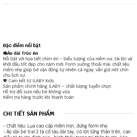
Đặc điểm nổi bật
🎋Áo dài Trúc An
Nổi bật với họa tiết chim én – biểu tượng của niềm vui, tài lộc và
khởi đầu tốt đẹp cho năm mới. Form suông thoải mái, chất liệu
mềm nhẹ giúp bé vận động tự nhiên cả ngày, vẫn giữ nét chỉn
chu lịch sự
💖 Cam kết từ ILABY Kids
Sản phẩm chính hãng ILABY – chất lượng tuyển chọn
Hỗ trợ đổi size nếu bé không vừa
Kiểm tra hàng trước khi thanh toán
CHI TIẾT SẢN PHẨM
- Chất liệu: Lụa cao cấp mềm mịn, đứng form nhẹ
- Áo dài bé trai 2 tà cổ tàu dài tay, có lót lửng thân trên, can