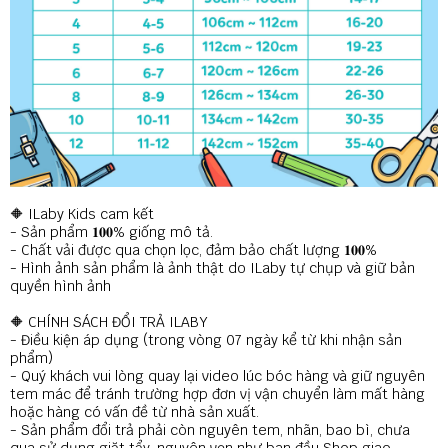
🔶 ILaby Kids cam kết
- Sản phẩm 𝟏𝟎𝟎% giống mô tả.
- Chất vải được qua chọn lọc, đảm bảo chất lượng 𝟏𝟎𝟎%
- Hình ảnh sản phẩm là ảnh thật do ILaby tự chụp và giữ bản
quyền hình ảnh
🔶 CHÍNH SÁCH ĐỔI TRẢ ILABY
- Điều kiện áp dụng (trong vòng 07 ngày kể từ khi nhận sản
phẩm)
- Quý khách vui lòng quay lại video lúc bóc hàng và giữ nguyên
tem mác để tránh trường hợp đơn vị vận chuyển làm mất hàng
hoặc hàng có vấn đề từ nhà sản xuất.
- Sản phẩm đổi trả phải còn nguyên tem, nhãn, bao bì, chưa
qua sử dụng giặt tẩy, nguyên vẹn như ban đầu Shop giao