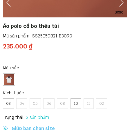
Áo polo cổ bo thêu túi
SS25E5DB21IB3090
235.000 ₫
Màu sắc
Kích thước
03
04
05
06
08
10
12
02
Trạng thái:
3
Giúp bạn chọn size