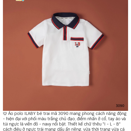
👕 Áo polo ILABY bé trai mã 3090 mang phong cách năng động
- hiện đại với phối màu trắng chủ đạo, điểm nhấn ở cổ, tay áo và
túi ngực là viền đỏ - navy nổi bật. Thiết kế chữ thêu "I - L - B"
cách điệu ở ngực trái mang dấu ấn riêng, vừa thời trang vừa cá