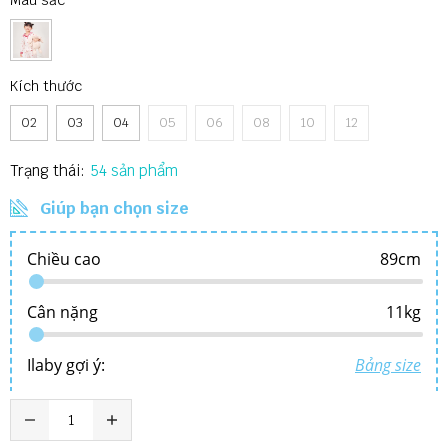
Màu sắc
Kích thước
02
03
04
05
06
08
10
12
Trạng thái:
54
Giúp bạn chọn size