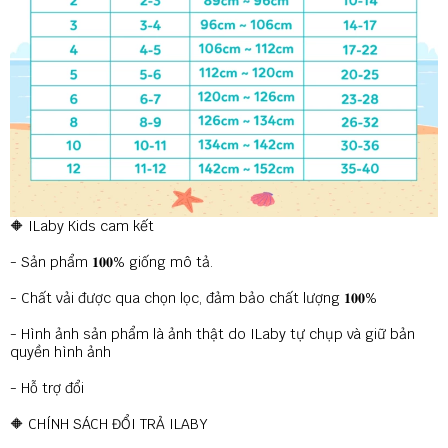
🔶 ILaby Kids cam kết
- Sản phẩm 𝟏𝟎𝟎% giống mô tả.
- Chất vải được qua chọn lọc, đảm bảo chất lượng 𝟏𝟎𝟎%
- Hình ảnh sản phẩm là ảnh thật do ILaby tự chụp và giữ bản
quyền hình ảnh
- Hỗ trợ đổi
🔶 CHÍNH SÁCH ĐỔI TRẢ ILABY