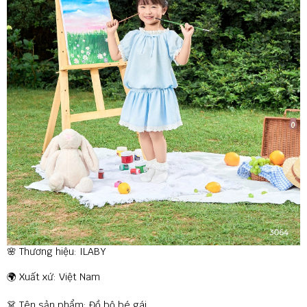
🌸 Thương hiệu: ILABY
🌍 Xuất xứ: Việt Nam
👗 Tên sản phẩm: Đồ bộ bé gái