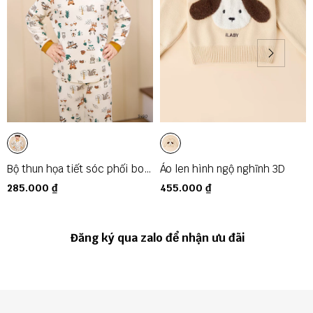
Bộ thun họa tiết sóc phối bo
Áo len hình ngộ nghĩnh 3D
màu
285.000 ₫
455.000 ₫
Đăng ký qua zalo để nhận ưu đãi
🔶 ILaby Kids cam kết
- Sản phẩm giống mô tả.
- Chất vải được qua chọn lọc, đảm bảo chất lượng
- Hình ảnh sản phẩm là ảnh thật do ILaby tự chụp và giữ bản