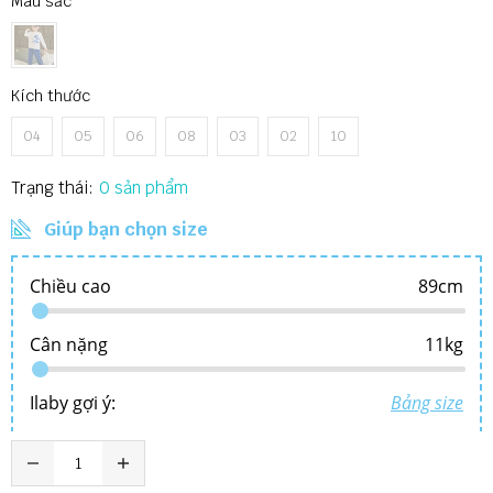
Màu sắc
Kích thước
04
05
06
08
03
02
10
Trạng thái:
0
Giúp bạn chọn size