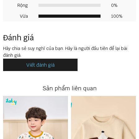
Rộng
0%
Vừa
100%
Đánh giá
🌟 Thương hiệu: ILABY
Hãy chia sẻ suy nghĩ của bạn. Hãy là người đầu tiên để lại bài
🌟 Xuất xứ: Việt Nam
đánh giá.
Viết đánh giá
🌟 Tên sản phẩm: Bộ thun dài quần họa tiết in hình áo
🌟 Màu sắc: Trắng
Sản phẩm liên quan
🌟 Chất liệu: Cotton 4c
🌟 Họa tiết: Bộ thun áo dài tay phối bo cổ bo tay vải phối , in
hình thân trước trang trí
🌟 Size: 02 - 10