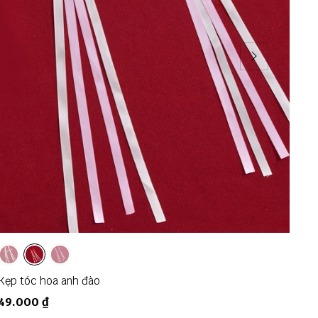
00
Kẹp tóc hoa anh đào
Áo 
49.000 ₫
23