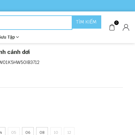
TÌM KIẾM
0
Sưu Tập
ình cánh dơi
W01K5HW50IB3712
4
05
06
08
10
12