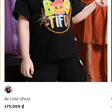
02
03
04
05
06
08
10
Áo Color Ghost
175.000 ₫