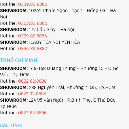
Hotline:
0339.83.8886
SHOWROOM:
102A2 Phạm Ngọc Thạch - Đống Đa - Hà
Nội
Hotline:
0363.83.8886
SHOWROOM:
172 Cầu Giấy - Hà Nội
Hotline:
0339.82.8886
SHOWROOM:
ILABY TÒA N01 YÊN HÒA
Hotline:
0336.39.8882
TP.HỒ CHÍ MINH:
SHOWROOM:
166-168 Quang Trung - Phường 10 - Q.Gò
Vấp - Tp.HCM
Hotline:
0832.82.8886
SHOWROOM:
288 Nguyễn Trãi, Phường 7, Q5, Tp.HCM
Hotline:
0822.92.8886
SHOWROOM:
124 Võ Văn Ngân, P.Bình Thọ, Q.Thủ Đức,
Tp.HCM
Hotline:
0823.82.8886
CÁC TỈNH: