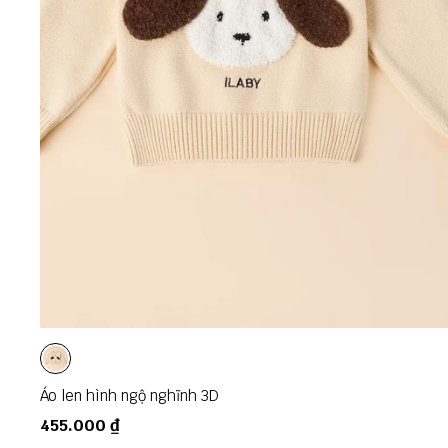
02
03
04
05
06
08
10
Áo len hình ngộ nghĩnh 3D
455.000 ₫