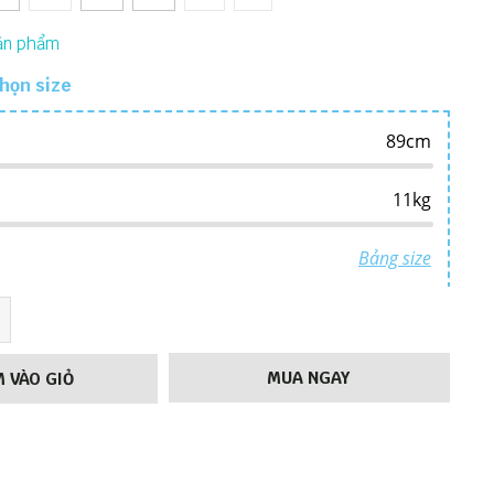
họn size
MUA NGAY
 VÀO GIỎ