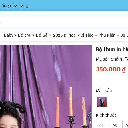
hống cửa hàng
Baby
Bé trai
Bé Gái
2025 Đi học
Đi Tiệc
Phụ Kiện
Bộ 
Bộ thun in h
F
350.000 ₫
Màu sắc
Kích thước
02
03
0