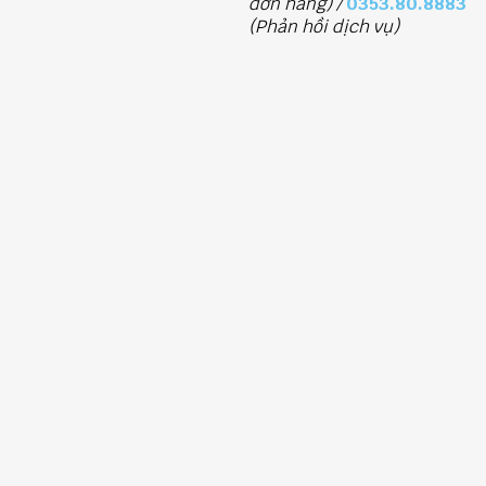
đơn hàng) /
0353.80.8883
(Phản hồi dịch vụ)