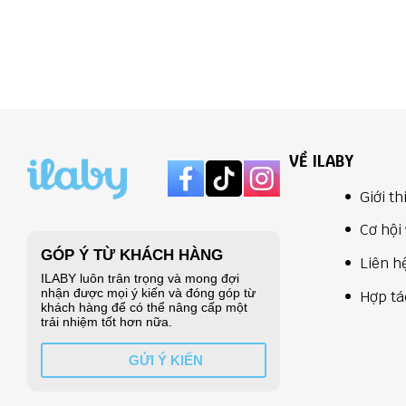
VỀ ILABY
Giới th
Cơ hội 
Liên h
Hợp tá