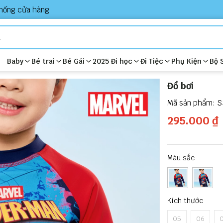
hống cửa hàng
Baby
Bé trai
Bé Gái
2025 Đi học
Đi Tiệc
Phụ Kiện
Bộ 
Đồ bơi
S
295.000 ₫
Màu sắc
Kích thước
05
06