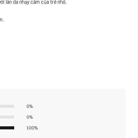
ới làn da nhạy cảm của trẻ nhỏ.
n.
0%
0%
100%