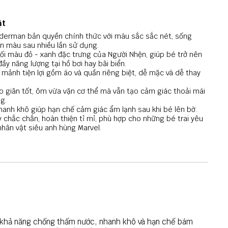
ật
iderman bản quyền chính thức với màu sắc sắc nét, sống
n màu sau nhiều lần sử dụng.
hối màu đỏ - xanh đặc trưng của Người Nhện, giúp bé trở nên
đầy năng lượng tại hồ bơi hay bãi biển.
i mảnh tiện lợi gồm áo và quần riêng biệt, dễ mặc và dễ thay
o giãn tốt, ôm vừa vặn cơ thể mà vẫn tạo cảm giác thoải mái
g.
nhanh khô giúp hạn chế cảm giác ẩm lạnh sau khi bé lên bờ.
chắc chắn, hoàn thiện tỉ mỉ, phù hợp cho những bé trai yêu
nhân vật siêu anh hùng Marvel.
có khả năng chống thấm nước, nhanh khô và hạn chế bám