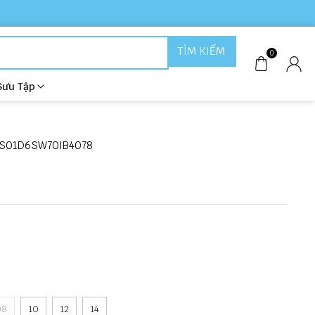
TÌM KIẾM
0
Sưu Tập
S01D6SW70IB4078
08
10
12
14