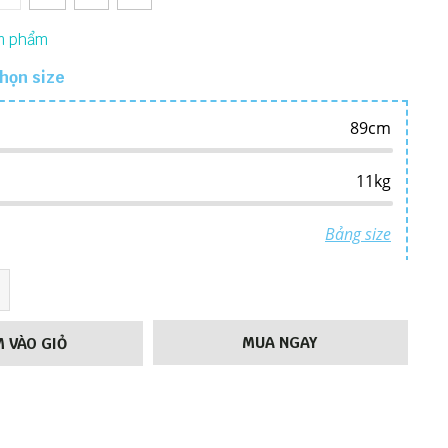
họn size
MUA NGAY
 VÀO GIỎ