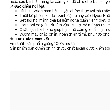
nước sau khi bơi, mang lại cảm giác dễ chịu cho bé trong s
📌
Đặc điểm nổi bật
Hình in Spiderman bản quyền chính thức với màu sắc 
Thiết kế phối màu đỏ - xanh đặc trưng của Người Nhện,
Set bơi hai mảnh tiện lợi gồm áo và quần riêng biệt,
Form bơi co giãn tốt, ôm vừa vặn cơ thể mà vẫn tạo c
Chất liệu nhanh khô giúp hạn chế cảm giác ẩm lạnh s
Đường may chắc chắn, hoàn thiện tỉ mỉ, phù hợp cho 
🔶
ILABY Kids cam kết
Ảnh thật, sản phẩm giống 100% mô tả.
Sản phẩm bản quyền chính thức, chất lượng được kiểm soá
Chất liệu an toàn, thân thiện với làn da trẻ nhỏ.
Hỗ trợ đổi trả nếu sản phẩm gặp lỗi từ nhà sản xuất.
🔶
Chính sách đổi trả
Đổi trả trong vòng 07 ngày kể từ khi nhận hàng.
Sản phẩm còn nguyên tag, chưa giặt và chưa qua sử dụng.
Vui lòng quay video unbox khi nhận hàng để được hỗ trợ n
🔶
Lưu ý
Màu sắc thực tế có thể chênh lệch nhẹ do điều kiện ánh sáng
Nên giặt tay hoặc giặt chế độ nhẹ sau khi sử dụng để giữ độ
Ba mẹ nên tham khảo bảng size hoặc liên hệ ILABY để đượ