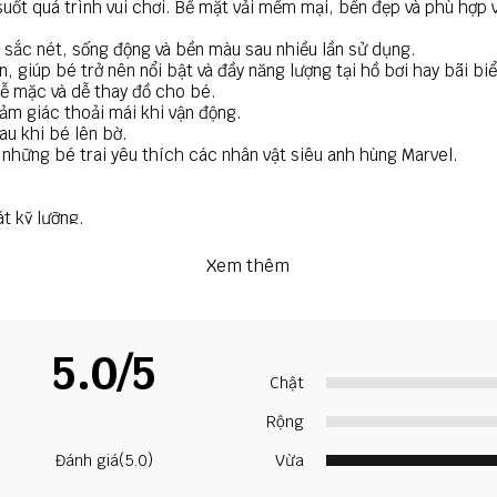
uốt quá trình vui chơi. Bề mặt vải mềm mại, bền đẹp và phù hợp v
sắc nét, sống động và bền màu sau nhiều lần sử dụng.
 giúp bé trở nên nổi bật và đầy năng lượng tại hồ bơi hay bãi biể
 dễ mặc và dễ thay đồ cho bé.
ảm giác thoải mái khi vận động.
au khi bé lên bờ.
những bé trai yêu thích các nhân vật siêu anh hùng Marvel.
t kỹ lưỡng.
Xem thêm
hanh chóng.
5.0/5
Chật
 và thiết bị hiển thị.
 bền của chất liệu và hình in.
Rộng
c tư vấn kích thước phù hợp nhất cho bé.
Đánh giá(5.0)
Vừa