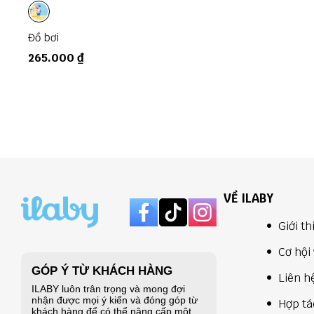
Đồ bơi
265.000 ₫
VỀ ILABY
Giới th
Cơ hội 
Liên h
Hợp tá