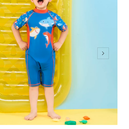
02
03
04
05
06
08
10
12
14