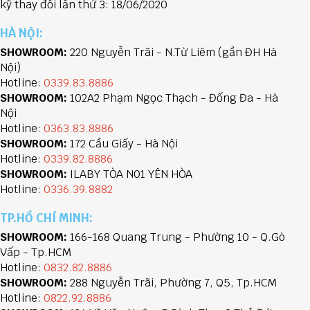
kỹ thay đổi lần thứ 3: 18/06/2020
HÀ NỘI:
SHOWROOM:
220 Nguyễn Trãi - N.Từ Liêm (gần ĐH Hà
Nội)
Hotline:
0339.83.8886
SHOWROOM:
102A2 Phạm Ngọc Thạch - Đống Đa - Hà
Nội
Hotline:
0363.83.8886
SHOWROOM:
172 Cầu Giấy - Hà Nội
Hotline:
0339.82.8886
SHOWROOM:
ILABY TÒA N01 YÊN HÒA
Hotline:
0336.39.8882
TP.HỒ CHÍ MINH:
SHOWROOM:
166-168 Quang Trung - Phường 10 - Q.Gò
Vấp - Tp.HCM
Hotline:
0832.82.8886
SHOWROOM:
288 Nguyễn Trãi, Phường 7, Q5, Tp.HCM
Hotline:
0822.92.8886