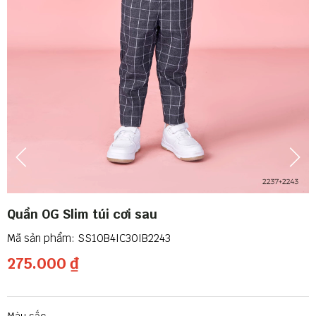
Quần OG Slim túi cơi sau
SS10B4IC30IB2243
275.000 ₫
Màu sắc