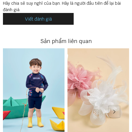
Hãy chia sẻ suy nghĩ của bạn. Hãy là người đầu tiên để lại bài
đánh giá.
Viết đánh giá
🔶 THÔNG TIN SẢN PHẨM
Sản phẩm liên quan
Thương hiệu: ILABY
Xuất xứ: Việt Nam
Mã sản phẩm: SS10B4IC30IB2243
Màu sắc: ghi kẻ