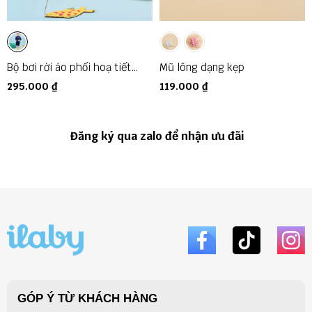
Bộ bơi rời áo phối hoạ tiết
Mũ lông dạng kẹp
sườn
295.000 ₫
119.000 ₫
Đăng ký qua zalo để nhận ưu đãi
🔶 ILaby Kids cam kết