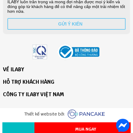
- Sản phẩm 100% giống mô tả.
- Chất vải được qua chọn lọc, đảm bảo chất lượng 100%
- Hình ảnh sản phẩm là ảnh thật do ILaby tự chụp và giữ bản
quyền hình ảnh
- Đổi hàng, hoàn tiền nếu sản phẩm không giống với mô tả
- Hỗ trợ đổi trả theo quy định của website
- Quý khách vui lòng quay lại video lúc bóc hàng và giữ
nguyên tem mác để tránh trường hợp đơn vị vận chuyển làm
mất hàng hoặc hàng có vấn đề từ nhà sản xuất.
VỀ ILABY
HỖ TRỢ KHÁCH HÀNG
CÔNG TY ILABY VIỆT NAM
Thiết kế website bởi:
MUA NGAY