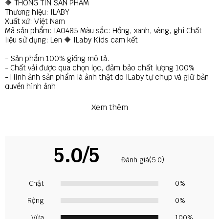
🔶 THÔNG TIN SẢN PHẨM
Thương hiệu: ILABY
Xuất xứ: Việt Nam
Mã sản phẩm: IA0485 Màu sắc: Hồng, xanh, vàng, ghi Chất
liệu sử dụng: Len 🔶 ILaby Kids cam kết
- Sản phẩm 100% giống mô tả.
- Chất vải được qua chọn lọc, đảm bảo chất lượng 100%
- Hình ảnh sản phẩm là ảnh thật do ILaby tự chụp và giữ bản
quyền hình ảnh
- Đổi hàng, hoàn tiền nếu sản phẩm không giống với mô tả
- Hỗ trợ đổi trả theo quy định của shopee
Xem thêm
- Quý khách vui lòng quay lại video lúc bóc hàng và giữ
nguyên tem mác để tránh trường hợp đơn vị vận chuyển làm
mất hàng hoặc hàng có vấn đề từ nhà sản xuất.
5.0/5
🔶 CHÍNH SÁCH ĐỔI TRẢ ILABY
Đánh giá(5.0)
- Điều kiện áp dụng (trong vòng 07 ngày kể từ khi nhận sản
phẩm)
- Quý khách vui lòng quay lại video lúc bóc hàng và giữ
Chật
0%
nguyên tem mác để tránh trường hợp đơn vị vận chuyển làm
mất hàng hoặc hàng có vấn đề từ nhà sản xuất.
Rộng
0%
- Sản phẩm đổi trả phải còn nguyên tem, nhãn, bao bì, chưa
qua sử dụng giặt tẩy, nguyên vẹn như ban đầu Shop giao
Vừa
100%