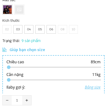
Màu sắc
Kích thước
02
03
04
05
06
08
10
Trạng thái:
9
Giúp bạn chọn size