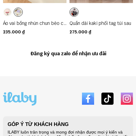
Áo vai bồng nhún chun bèo cổ
Quần dài kaki phối tag túi sau
tay
235.000 ₫
275.000 ₫
Đăng ký qua zalo để nhận ưu đãi