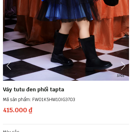
Váy tutu đen phối tapta
FW01K5HW10IG3703
415.000 ₫