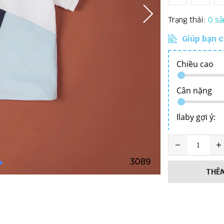
Trạng thái:
0
Giúp bạn c
THÊM