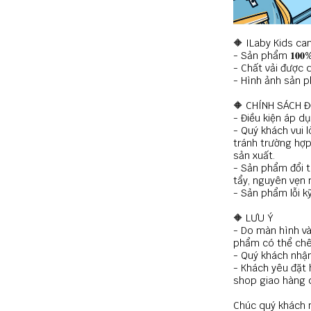
🔶 ILaby Kids ca
- Sản phẩm 𝟏𝟎𝟎
- Chất vải được q
- Hình ảnh sản p
🔶 CHÍNH SÁCH Đ
- Điều kiện áp d
- Quý khách vui 
tránh trường hợp
sản xuất.
- Sản phẩm đổi t
tẩy, nguyên vẹn
- Sản phẩm lỗi k
🔶 LƯU Ý
- Do màn hình và
phẩm có thể chê
- Quý khách nhận
- Khách yêu đặt 
shop giao hàng 
Chúc quý khách 