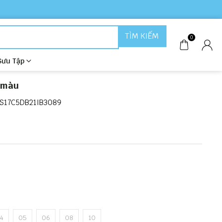
TÌM KIẾM
0
Sưu Tập
a màu
S17C5DB21IB3089
4
05
06
08
10