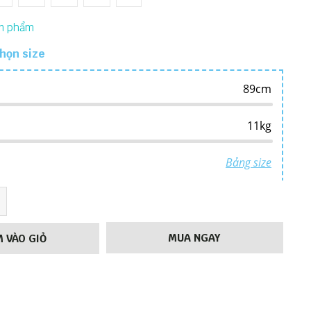
họn size
MUA NGAY
 VÀO GIỎ