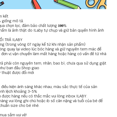
m kết
% giống mô tả.
ua chọn lọc, đảm bảo chất lượng 𝟏𝟎𝟎%
hẩm là ảnh thật do ILaby tự chụp và giữ bản quyền hình ảnh
ỔI TRẢ ILABY
ụng (trong vòng 07 ngày kể từ khi nhận sản phẩm)
lòng quay lại video lúc bóc hàng và giữ nguyên tem mác để
 đơn vị vận chuyển làm mất hàng hoặc hàng có vấn đề từ nhà
rả phải còn nguyên tem, nhãn, bao bì, chưa qua sử dụng giặt
 như ban đầu Shop giao
ỹ thuật được đổi mới
 điều kiện ánh sáng khác nhau, màu sắc thực tế của sản
nh lệch khoảng 3-5%
 được hàng nếu có thắc mắc vui lòng inbox ILABY.
hàng vui lòng ghi chú hoặc ib số cân nặng và tuổi của bé để
chuẩn size cho bé nhé.
mua sắm vui vẻ!