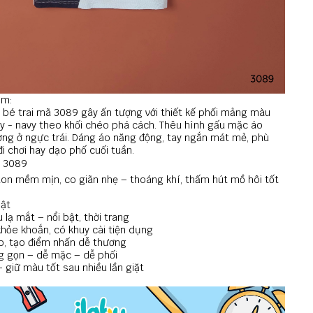
ẩm:
 bé trai mã 3089 gây ấn tượng với thiết kế phối mảng màu
y - navy theo khối chéo phá cách. Thêu hình gấu mặc áo
ng ở ngực trái. Dáng áo năng động, tay ngắn mát mẻ, phù
i chơi hay dạo phố cuối tuần.
: 3089
tton mềm mịn, co giãn nhẹ – thoáng khí, thấm hút mồ hôi tốt
bật
 lạ mắt – nổi bật, thời trang
hỏe khoắn, có khuy cài tiện dụng
o, tạo điểm nhấn dễ thương
 gọn – dễ mặc – dễ phối
 giữ màu tốt sau nhiều lần giặt