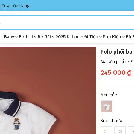
hống cửa hàng
Baby
Bé trai
Bé Gái
2025 Đi học
Đi Tiệc
Phụ Kiện
Bộ 
Polo phối b
S
245.000 ₫
Màu sắc
Kích thước
02
03
0