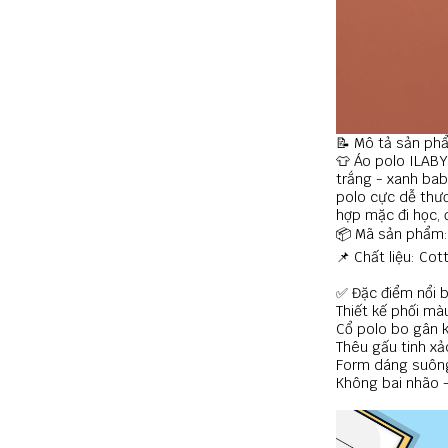
📝 Mô tả sản ph
👕 Áo polo ILABY
trắng - xanh bab
polo cực dễ thươ
hợp mặc đi học, đ
📦 Mã sản phẩm
📌 Chất liệu: Co
✅ Đặc điểm nổi 
Thiết kế phối màu
Cổ polo bo gân k
Thêu gấu tinh xả
Form dáng suông
Không bai nhão –