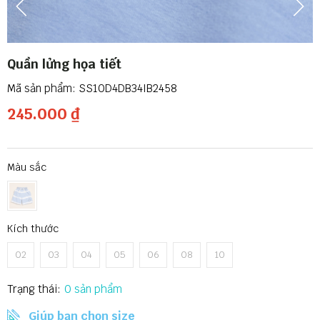
Quần lửng họa tiết
SS10D4DB34IB2458
245.000 ₫
Màu sắc
Kích thước
02
03
04
05
06
08
10
Trạng thái:
0
Giúp bạn chọn size