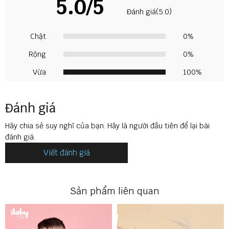
5.0/5
Đánh giá(5.0)
Chật
0%
Rộng
0%
Vừa
100%
🔶 THÔNG TIN SẢN PHẨM
Thương hiệu: ILABY
Xuất xứ: Việt Nam
Đánh giá
Mã sản phẩm: SS10D4DB34IB2458
Màu sắc: xanh trời
Chất liệu sử dụng: nỉ
Hãy chia sẻ suy nghĩ của bạn. Hãy là người đầu tiên để lại bài
đánh giá.
Viết đánh giá
Sản phẩm liên quan