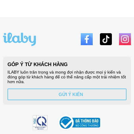
🔶 CHÍNH SÁCH ĐỔI TRẢ ILABY